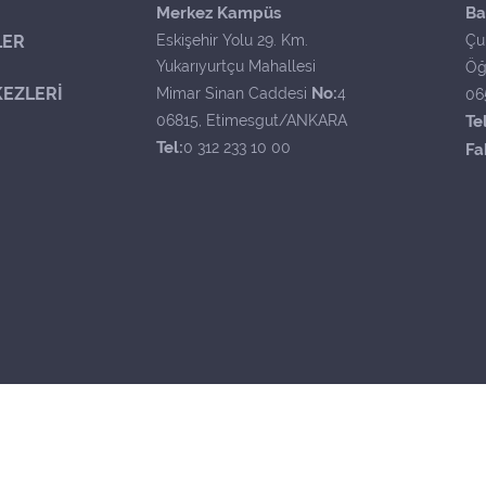
Merkez Kampüs
Ba
LER
Eskişehir Yolu 29. Km.
Çu
Yukarıyurtçu Mahallesi
Öğ
EZLERİ
No:
Mimar Sinan Caddesi
4
06
06815, Etimesgut/ANKARA
Tel
Tel:
0 312 233 10 00
Fa