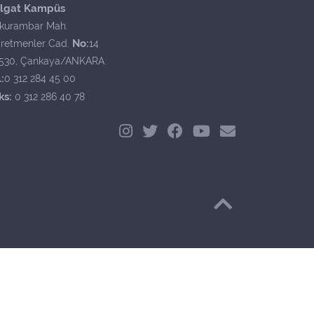
lgat Kampüs
kurambar Mah.
No:
retmenler Cad.
14
530, Çankaya/ANKARA
:
0 312 284 45 00
ks:
0 312 286 40 78