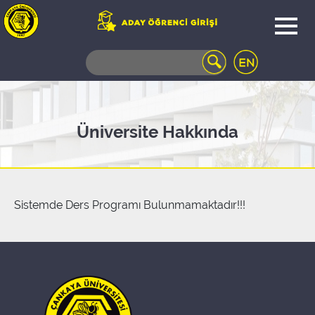
WEB
MAIL
TELEFON
REHBERİ
ÖĞRENCİ
Üniversite Hakkında
BİLGİ
SİSTEMİ
AÇILAN
DERSLER
UZAKTAN
Sistemde Ders Programı Bulunmamaktadır!!!
EĞİTİM
KAMPÜSTE
YAŞAM
KÜTÜPHANE
PORTALI
ULAŞIM