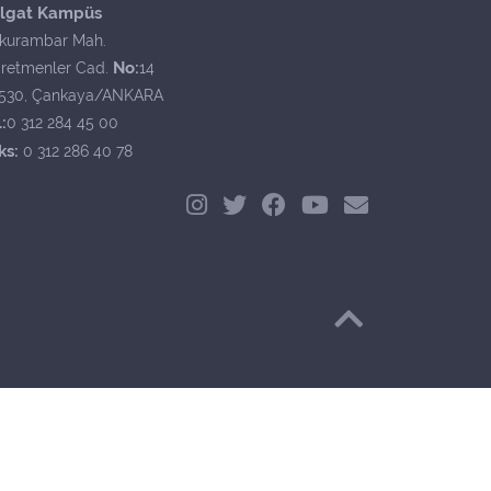
lgat Kampüs
kurambar Mah.
No:
retmenler Cad.
14
530, Çankaya/ANKARA
:
0 312 284 45 00
ks:
0 312 286 40 78