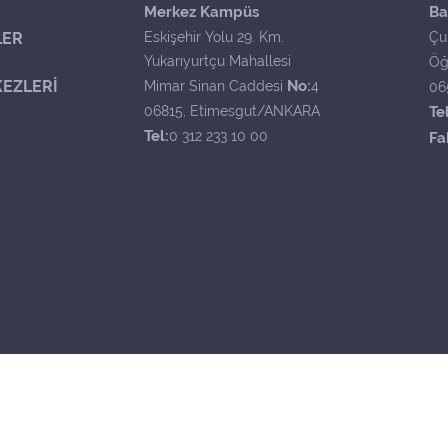
Merkez Kampüs
Ba
LER
Eskişehir Yolu 29. Km.
Çu
Yukarıyurtçu Mahallesi
Öğ
EZLERİ
No:
Mimar Sinan Caddesi
4
06
06815, Etimesgut/ANKARA
Tel
Tel:
0 312 233 10 00
Fa