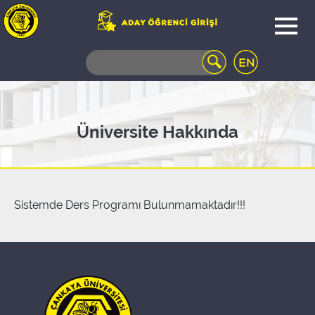
WEB
MAIL
TELEFON
REHBERİ
ÖĞRENCİ
Üniversite Hakkında
BİLGİ
SİSTEMİ
AÇILAN
DERSLER
UZAKTAN
Sistemde Ders Programı Bulunmamaktadır!!!
EĞİTİM
KAMPÜSTE
YAŞAM
KÜTÜPHANE
PORTALI
ULAŞIM