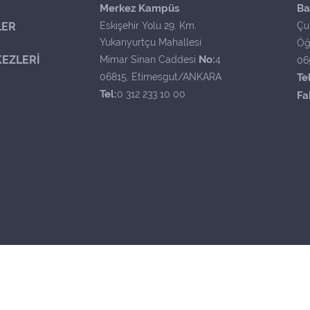
Merkez Kampüs
Ba
LER
Eskişehir Yolu 29. Km.
Çu
Yukarıyurtçu Mahallesi
Öğ
EZLERİ
No:
Mimar Sinan Caddesi
4
06
06815, Etimesgut/ANKARA
Tel
Tel:
0 312 233 10 00
Fa