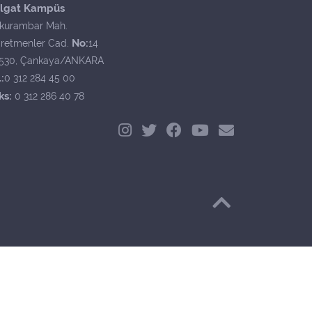
lgat Kampüs
kurambar Mah.
No:
retmenler Cad.
14
530, Çankaya/ANKARA
:
0 312 284 45 00
ks:
0 312 286 40 78