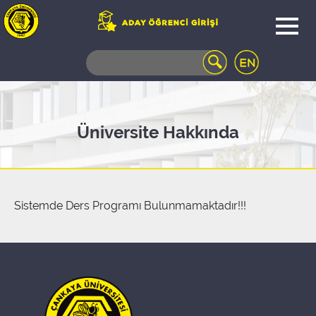
WEB
MAIL
TELEFON
REHBERİ
ÖĞRENCİ
Üniversite Hakkında
BİLGİ
SİSTEMİ
AÇILAN
DERSLER
UZAKTAN
Sistemde Ders Programı Bulunmamaktadır!!!
EĞİTİM
KAMPÜSTE
YAŞAM
KÜTÜPHANE
PORTALI
ULAŞIM