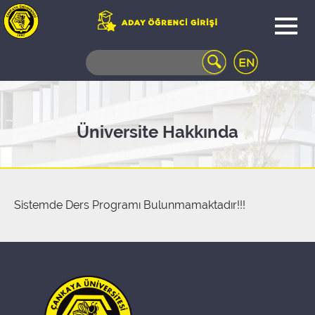
WEB
MAIL
TELEFON
REHBERİ
ÖĞRENCİ
Üniversite Hakkında
BİLGİ
SİSTEMİ
AÇILAN
DERSLER
UZAKTAN
Sistemde Ders Programı Bulunmamaktadır!!!
EĞİTİM
KAMPÜSTE
YAŞAM
KÜTÜPHANE
PORTALI
ULAŞIM