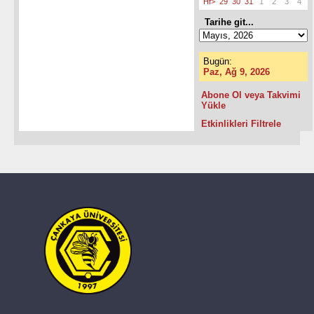
Hf>
29
30
31
1
2
3
4
Tarihe git...
Bugün:
Paz, Ağ 9, 2026
Abone Ol veya Takvimi
Yükle
Etkinlikleri Filtrele