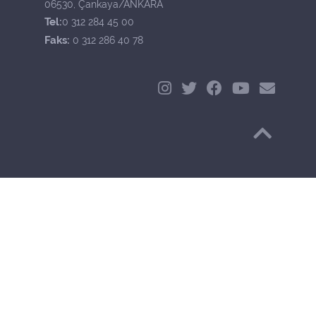
06530, Çankaya/ANKARA
Tel:
0 312 284 45 00
Faks:
0 312 286 40 78
Başa Dön