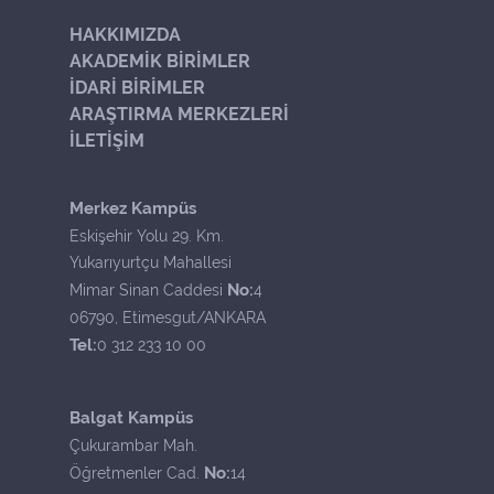
HAKKIMIZDA
AKADEMİK BİRİMLER
İDARİ BİRİMLER
ARAŞTIRMA MERKEZLERİ
İLETİŞİM
Merkez Kampüs
Eskişehir Yolu 29. Km.
Yukarıyurtçu Mahallesi
No:
Mimar Sinan Caddesi
4
06790, Etimesgut/ANKARA
Tel:
0 312 233 10 00
Balgat Kampüs
Çukurambar Mah.
No:
Öğretmenler Cad.
14