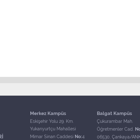
Merkez Kampüs
Balgat Kampüs
Eskişehir Yolu 29. Km.
Çukurambar Mah.
Yukarıyurtçu Mahallesi
N
Öğretmenler Cad.
Rİ
No:
Mimar Sinan Caddesi
4
06530, Çankaya/AN