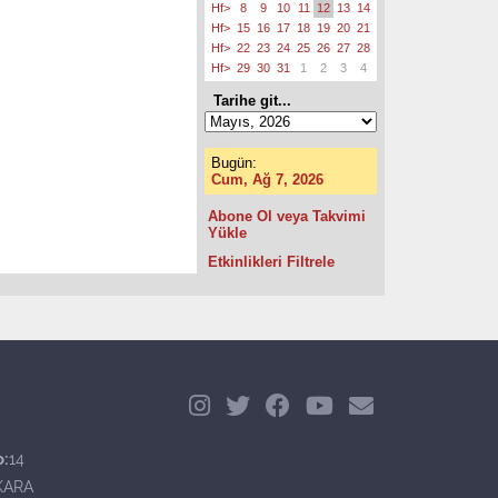
Hf>
8
9
10
11
12
13
14
Hf>
15
16
17
18
19
20
21
Hf>
22
23
24
25
26
27
28
Hf>
29
30
31
1
2
3
4
Tarihe git...
Bugün:
Cum, Ağ 7, 2026
Abone Ol veya Takvimi
Yükle
Etkinlikleri Filtrele
o:
14
KARA