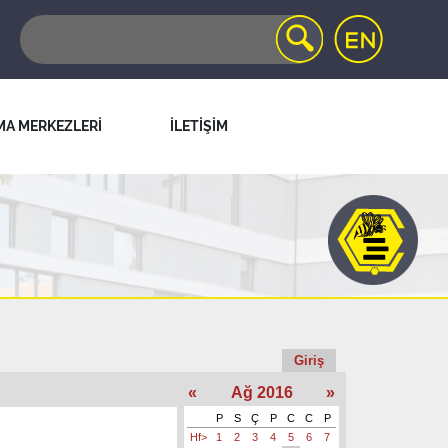
MA MERKEZLERİ
İLETİŞİM
Giriş
«
Ağ 2016
»
P
S
Ç
P
C
C
P
Hf>
1
2
3
4
5
6
7