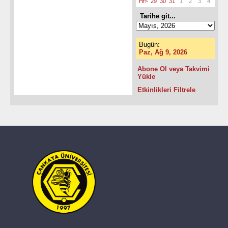
Hf>
29
30
31
1
2
3
4
Tarihe git...
Bugün:
Paz, Ağ 9, 2026
Abone Ol veya Takvimi
Yükle
Etkinlikleri Filtrele