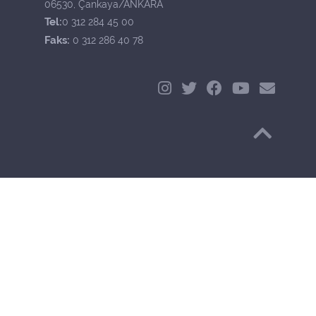
06530, Çankaya/ANKARA
Tel:
0 312 284 45 00
Faks:
0 312 286 40 78
Başa Dön