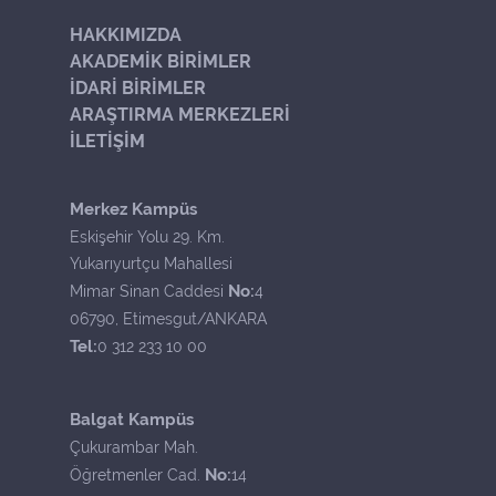
HAKKIMIZDA
AKADEMİK BİRİMLER
İDARİ BİRİMLER
ARAŞTIRMA MERKEZLERİ
İLETİŞİM
Merkez Kampüs
Eskişehir Yolu 29. Km.
Yukarıyurtçu Mahallesi
No:
Mimar Sinan Caddesi
4
06790, Etimesgut/ANKARA
Tel:
0 312 233 10 00
Balgat Kampüs
Çukurambar Mah.
No:
Öğretmenler Cad.
14