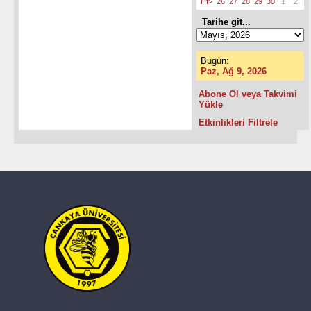
Hf>
26
27
28
29
30
1
2
Tarihe git...
Bugün:
Paz, Ağ 9, 2026
Abone Ol veya Takvimi
Yükle
Etkinlikleri Filtrele