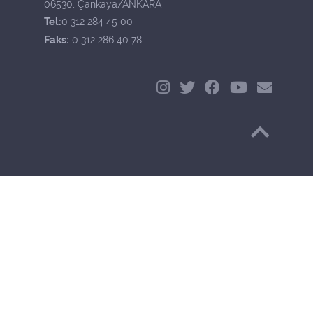
06530, Çankaya/ANKARA
Tel:
0 312 284 45 00
Faks:
0 312 286 40 78
Başa Dön