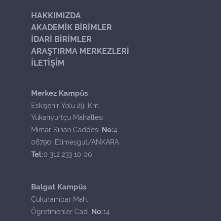
HAKKIMIZDA
AKADEMİK BİRİMLER
İDARİ BİRİMLER
ARAŞTIRMA MERKEZLERİ
İLETİŞİM
Merkez Kampüs
Eskişehir Yolu 29. Km.
Yukarıyurtçu Mahallesi
No:
Mimar Sinan Caddesi
4
06790, Etimesgut/ANKARA
Tel:
0 312 233 10 00
Balgat Kampüs
Çukurambar Mah.
No:
Öğretmenler Cad.
14