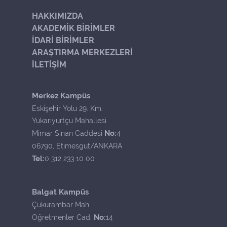
HAKKIMIZDA
AKADEMİK BİRİMLER
İDARİ BİRİMLER
ARAŞTIRMA MERKEZLERİ
İLETİŞİM
Merkez Kampüs
Eskişehir Yolu 29. Km.
Yukarıyurtçu Mahallesi
No:
Mimar Sinan Caddesi
4
06790, Etimesgut/ANKARA
Tel:
0 312 233 10 00
Balgat Kampüs
Çukurambar Mah.
No:
Öğretmenler Cad.
14