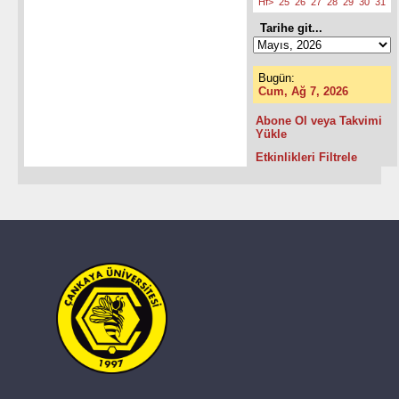
Hf>
25
26
27
28
29
30
31
Tarihe git...
Bugün:
Cum, Ağ 7, 2026
Abone Ol veya Takvimi
Yükle
Etkinlikleri Filtrele