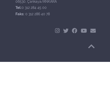
06530, Çankaya/ANKARA
Tel:
0 312 284 45 00
Faks:
0 312 286 40 78
Başa Dön