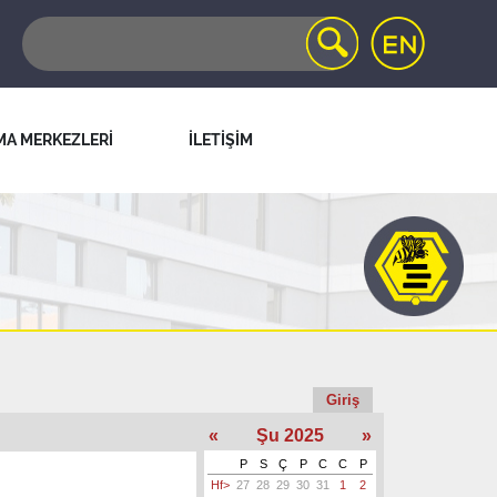
MA MERKEZLERİ
İLETİŞİM
Giriş
«
Şu 2025
»
P
S
Ç
P
C
C
P
Hf>
27
28
29
30
31
1
2