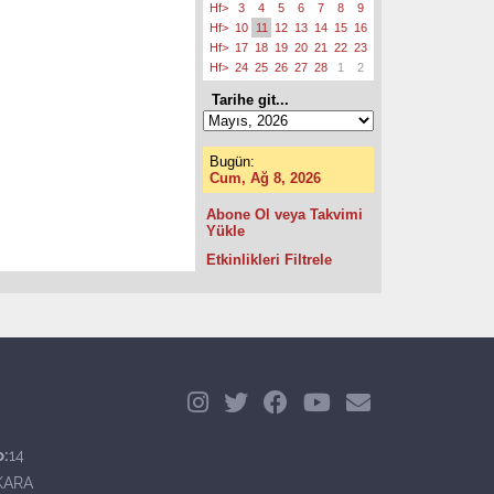
Hf>
3
4
5
6
7
8
9
Hf>
10
11
12
13
14
15
16
Hf>
17
18
19
20
21
22
23
Hf>
24
25
26
27
28
1
2
Tarihe git...
Bugün:
Cum, Ağ 8, 2026
Abone Ol veya Takvimi
Yükle
Etkinlikleri Filtrele
o:
14
KARA