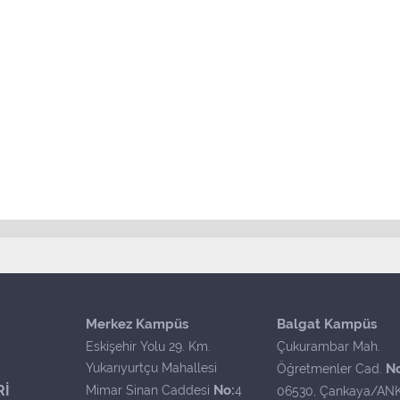
Merkez Kampüs
Balgat Kampüs
Eskişehir Yolu 29. Km.
Çukurambar Mah.
Yukarıyurtçu Mahallesi
N
Öğretmenler Cad.
Rİ
No:
Mimar Sinan Caddesi
4
06530, Çankaya/AN