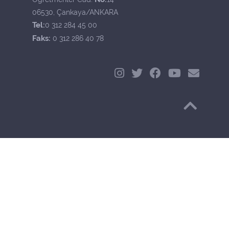
06530, Çankaya/ANKARA
Tel:
0 312 284 45 00
Faks:
0 312 286 40 78
Başa Dön