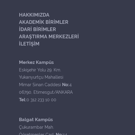
HAKKIMIZDA
AKADEMİK BİRİMLER
İDARİ BİRİMLER
ARAŞTIRMA MERKEZLERİ
İLETİŞİM
Merkez Kampüs
Eskişehir Yolu 29. Km.
Yukarıyurtçu Mahallesi
No:
Mimar Sinan Caddesi
4
06790, Etimesgut/ANKARA
Tel:
0 312 233 10 00
Balgat Kampüs
Çukurambar Mah.
No:
Öğretmenler Cad.
14