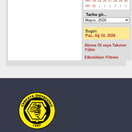
Hf>
24
25
26
27
28
29
30
Hf>
31
1
2
3
4
5
6
Tarihe git...
Bugün:
Paz, Ağ 10, 2026
Abone Ol veya Takvimi
Yükle
Etkinlikleri Filtrele