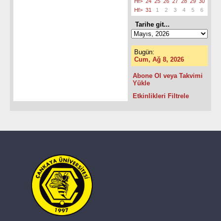
Hf>
24
25
26
27
28
29
30
Hf>
31
1
2
3
4
5
6
Tarihe git...
Bugün:
Cum, Ağ 8, 2026
Abone Ol veya Takvimi
Yükle
Etkinlikleri Filtrele