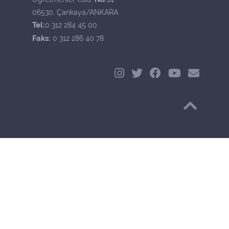
06530, Çankaya/ANKARA
Tel:
0 312 284 45 00
Faks:
0 312 286 40 78
Başa Dön