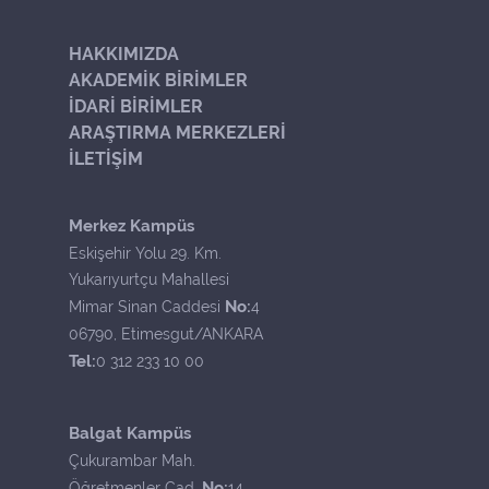
HAKKIMIZDA
AKADEMİK BİRİMLER
İDARİ BİRİMLER
ARAŞTIRMA MERKEZLERİ
İLETİŞİM
Merkez Kampüs
Eskişehir Yolu 29. Km.
Yukarıyurtçu Mahallesi
No:
Mimar Sinan Caddesi
4
06790, Etimesgut/ANKARA
Tel:
0 312 233 10 00
Balgat Kampüs
Çukurambar Mah.
No:
Öğretmenler Cad.
14