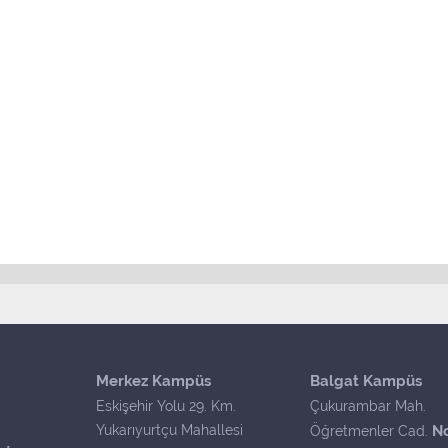
Merkez Kampüs
Balgat Kampüs
Eskişehir Yolu 29. Km.
Çukurambar Mah.
Yukarıyurtçu Mahallesi
N
Öğretmenler Cad.