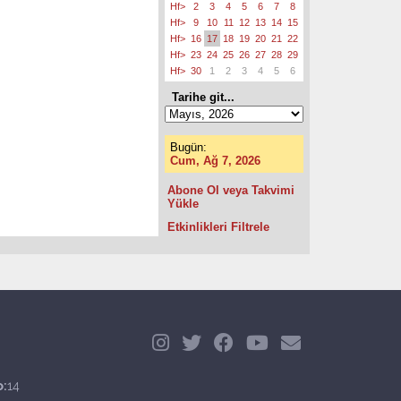
Hf>
2
3
4
5
6
7
8
Hf>
9
10
11
12
13
14
15
Hf>
16
17
18
19
20
21
22
Hf>
23
24
25
26
27
28
29
Hf>
30
1
2
3
4
5
6
Tarihe git...
Bugün:
Cum, Ağ 7, 2026
Abone Ol veya Takvimi
Yükle
Etkinlikleri Filtrele
o:
14