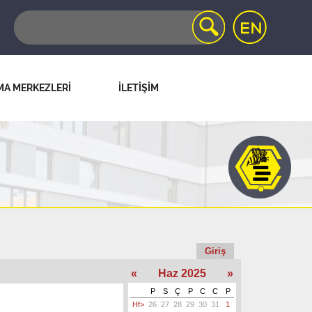
MA MERKEZLERİ
İLETİŞİM
Giriş
«
Haz 2025
»
P
S
Ç
P
C
C
P
Hf>
26
27
28
29
30
31
1