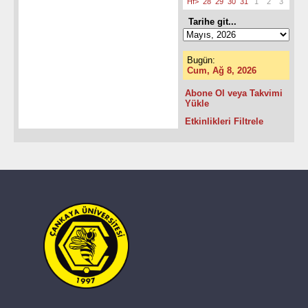
Hf>
28
29
30
31
1
2
3
Tarihe git...
Bugün:
Cum, Ağ 8, 2026
Abone Ol veya Takvimi
Yükle
Etkinlikleri Filtrele