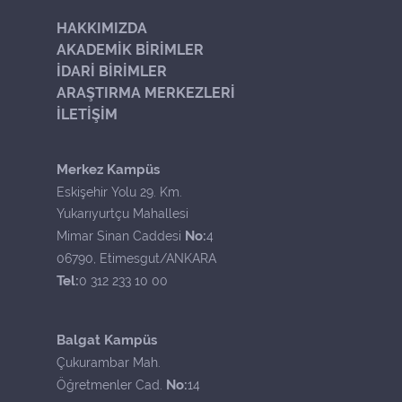
HAKKIMIZDA
AKADEMİK BİRİMLER
İDARİ BİRİMLER
ARAŞTIRMA MERKEZLERİ
İLETİŞİM
Merkez Kampüs
Eskişehir Yolu 29. Km.
Yukarıyurtçu Mahallesi
No:
Mimar Sinan Caddesi
4
06790, Etimesgut/ANKARA
Tel:
0 312 233 10 00
Balgat Kampüs
Çukurambar Mah.
No:
Öğretmenler Cad.
14