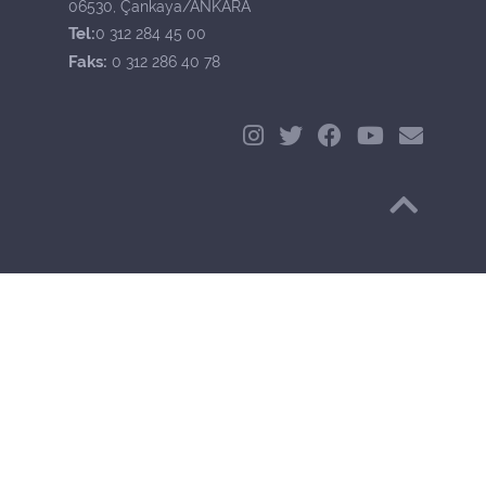
06530, Çankaya/ANKARA
Tel:
0 312 284 45 00
Faks:
0 312 286 40 78
Başa Dön