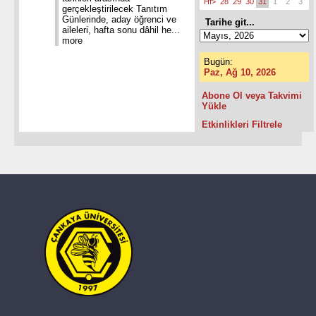
Hf>
28
29
30
31
1
2
3
gerçekleştirilecek Tanıtım
Günlerinde, aday öğrenci ve
Tarihe git...
aileleri, hafta sonu dâhil he...
more
Bugün:
Paz, Ağ 10, 2026
Abone Ol veya Takvimi
Yükle
Etkinlikleri Filtrele