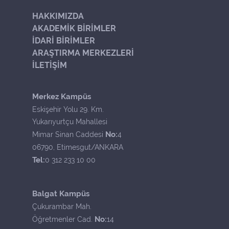
HAKKIMIZDA
AKADEMİK BİRİMLER
İDARİ BİRİMLER
ARAŞTIRMA MERKEZLERİ
İLETİŞİM
Merkez Kampüs
Eskişehir Yolu 29. Km.
Yukarıyurtçu Mahallesi
No:
Mimar Sinan Caddesi
4
06790, Etimesgut/ANKARA
Tel:
0 312 233 10 00
Balgat Kampüs
Çukurambar Mah.
No:
Öğretmenler Cad.
14