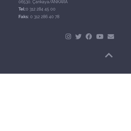
06530, Çankaya/ANKARA
Tel:
0 312 284 45 00
Faks:
0 312 286 40 78
Başa Dön