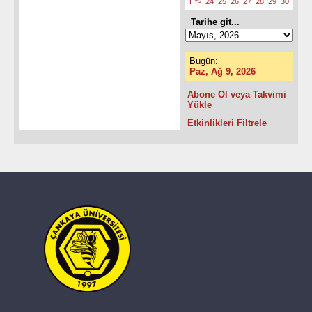
Hf>
24
25
26
27
28
29
30
Tarihe git...
Bugün:
Paz, Ağ 9, 2026
Abone Ol veya Takvimi
Yükle
Etkinlikleri Filtrele