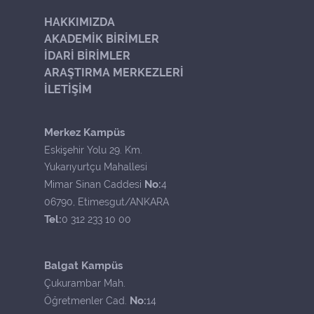
HAKKIMIZDA
AKADEMİK BİRİMLER
İDARİ BİRİMLER
ARAŞTIRMA MERKEZLERİ
İLETİŞİM
Merkez Kampüs
Eskişehir Yolu 29. Km.
Yukarıyurtçu Mahallesi
No:
Mimar Sinan Caddesi
4
06790, Etimesgut/ANKARA
Tel:
0 312 233 10 00
Balgat Kampüs
Çukurambar Mah.
No:
Öğretmenler Cad.
14