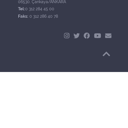
06530, Çankaya/ANKARA
Tel:
0 312 284 45 00
Faks:
0 312 286 40 78
Başa Dön