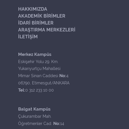
HAKKIMIZDA
AKADEMİK BİRİMLER
İDARİ BİRİMLER
ARAŞTIRMA MERKEZLERİ
İLETİŞİM
Merkez Kampüs
Eskişehir Yolu 29. Km.
Yukarıyurtçu Mahallesi
No:
Mimar Sinan Caddesi
4
06790, Etimesgut/ANKARA
Tel:
0 312 233 10 00
Balgat Kampüs
Çukurambar Mah.
No:
Öğretmenler Cad.
14