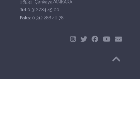
06530, Çankaya/ANKARA
Tel:
0 312 284 45 00
Faks:
0 312 286 40 78
Başa Dön