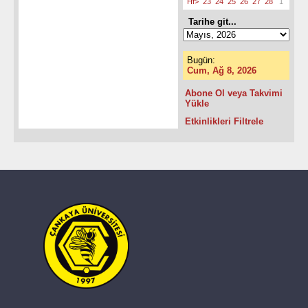
Hf>
23
24
25
26
27
28
1
Tarihe git...
Bugün:
Cum, Ağ 8, 2026
Abone Ol veya Takvimi
Yükle
Etkinlikleri Filtrele