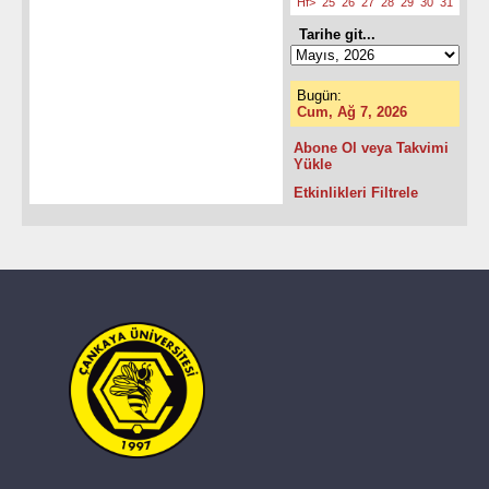
Hf>
25
26
27
28
29
30
31
Tarihe git...
Bugün:
Cum, Ağ 7, 2026
Abone Ol veya Takvimi
Yükle
Etkinlikleri Filtrele