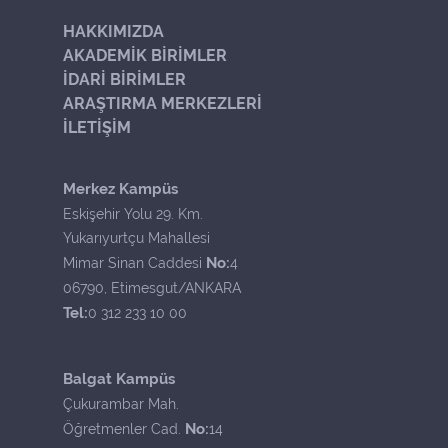
HAKKIMIZDA
AKADEMİK BİRİMLER
İDARİ BİRİMLER
ARAŞTIRMA MERKEZLERİ
İLETİŞİM
Merkez Kampüs
Eskişehir Yolu 29. Km.
Yukarıyurtçu Mahallesi
No:
Mimar Sinan Caddesi
4
06790, Etimesgut/ANKARA
Tel:
0 312 233 10 00
Balgat Kampüs
Çukurambar Mah.
No:
Öğretmenler Cad.
14