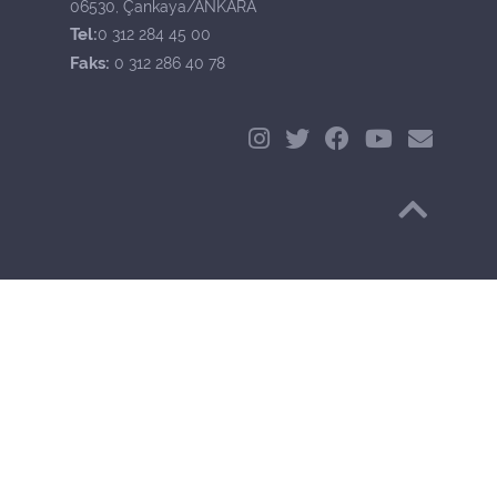
06530, Çankaya/ANKARA
Tel:
0 312 284 45 00
Faks:
0 312 286 40 78
Başa Dön