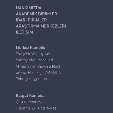
HAKKIMIZDA
AKADEMİK BİRİMLER
İDARİ BİRİMLER
ARAŞTIRMA MERKEZLERİ
İLETİŞİM
Merkez Kampüs
Eskişehir Yolu 29. Km.
Yukarıyurtçu Mahallesi
No:
Mimar Sinan Caddesi
4
06790, Etimesgut/ANKARA
Tel:
0 312 233 10 00
Balgat Kampüs
Çukurambar Mah.
No:
Öğretmenler Cad.
14