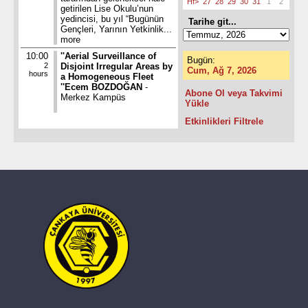
Hf>
27
28
29
30
31
1
2
getirilen Lise Okulu’nun
yedincisi, bu yıl “Bugünün
Tarihe git...
Gençleri, Yarının Yetkinlik...
more
10:00
''Aerial Surveillance of
Bugün:
2
Disjoint Irregular Areas by
Cum, Ağ 7, 2026
hours
a Homogeneous Fleet
''Ecem BOZDOĞAN
-
Abone Ol veya Takvimi
Merkez Kampüs
Yükle
Etkinlikleri Filtrele