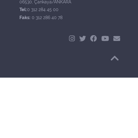
06530, Çankaya/ANKARA
Tel:
0 312 284 45 00
Faks:
0 312 286 40 78
Başa Dön