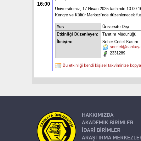
16:00
Üniversitemiz, 17 Nisan 2025 tarihinde 10.00-1
Kongre ve Kültür Merkezi'nde düzenlenecek fua
Yer:
Üniversite Dışı
Etkinliği Düzenleyen:
Tanıtım Müdürlüğü
İletişim:
Seher Cerlet Kasım
scerlet@cankaya
2331289
Bu etkinliği kendi kişisel takviminize kopya
HAKKIMIZDA
AKADEMİK BİRİMLER
İDARİ BİRİMLER
ARAŞTIRMA MERKEZLE