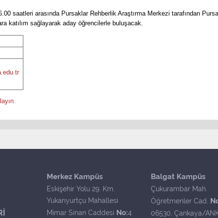
6.00 saatleri arasında Pursaklar Rehberlik Araştırma Merkezi tarafından Pur
ra katılım sağlayarak aday öğrencilerle buluşacak.
.edu.tr
layın
Merkez Kampüs
Balgat Kampüs
Eskişehir Yolu 29. Km.
Çukurambar Mah.
Yukarıyurtçu Mahallesi
N
Öğretmenler Cad.
Rİ
No:
Mimar Sinan Caddesi
4
06530, Çankaya/AN