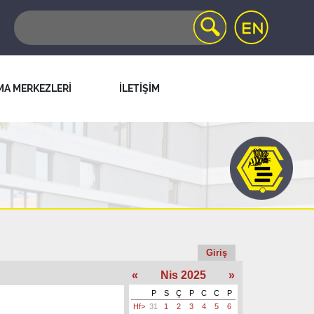
MA MERKEZLERİ
İLETİŞİM
Giriş
«
Nis 2025
»
P
S
Ç
P
C
C
P
Hf>
31
1
2
3
4
5
6