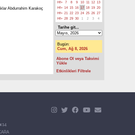
Hf>
7
8
9
10
11
12
13
Hf>
14
15
16
17
18
19
20
saklar Abdurrahim Karakoç
Hf>
21
22
23
24
25
26
27
Hf>
28
29
30
1
2
3
4
Tarihe git...
Bugün:
Cum, Ağ 8, 2026
Abone Ol veya Takvimi
Yükle
Etkinlikleri Filtrele
o:
14
KARA