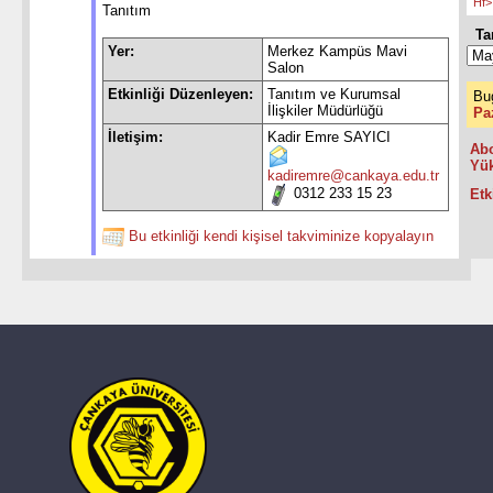
Hf>
Tanıtım
Ta
Yer:
Merkez Kampüs Mavi
Salon
Etkinliği Düzenleyen:
Tanıtım ve Kurumsal
Bu
İlişkiler Müdürlüğü
Pa
İletişim:
Kadir Emre SAYICI
Abo
Yük
kadiremre@cankaya.edu.tr
0312 233 15 23
Etk
Bu etkinliği kendi kişisel takviminize kopyalayın