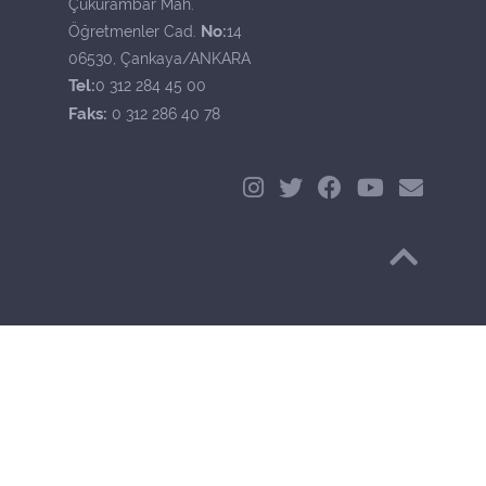
Çukurambar Mah.
No:
Öğretmenler Cad.
14
06530, Çankaya/ANKARA
Tel:
0 312 284 45 00
Faks:
0 312 286 40 78
Başa Dön