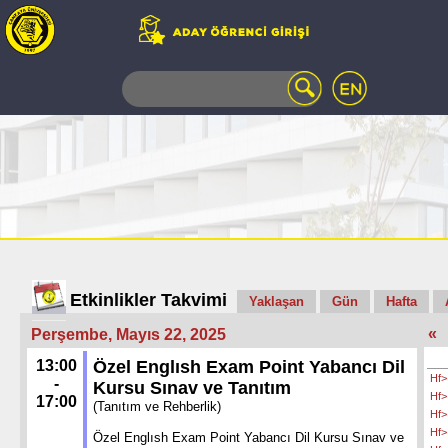
WEB
MAIL
TELEFON
REHBERİ
ÖĞRENCİ
BİLGİ
SİSTEMİ
AÇILAN
DERSLER
UZAKTAN
Etkinlikler Takvimi
Yaklaşan
Gün
Hafta
EĞİTİM
«
Perşembe, Mayıs 22, 2025
KAMPÜSTE
YAŞAM
13:00
Özel Englısh Exam Point Yabancı Dil
Hf>
KÜTÜPHANE
-
Kursu Sınav ve Tanıtım
Hf>
17:00
PORTALI
(Tanıtım ve Rehberlik)
Hf>
ULAŞIM
Hf>
Özel Englısh Exam Point Yabancı Dil Kursu Sınav ve