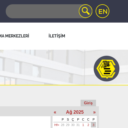
MA MERKEZLERİ
İLETİŞİM
Giriş
«
Ağ 2025
»
P
S
Ç
P
C
C
P
Hf>
28
29
30
31
1
2
3