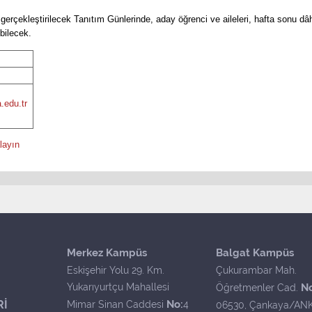
erçekleştirilecek Tanıtım Günlerinde, aday öğrenci ve aileleri, hafta sonu dâh
bilecek.
.edu.tr
layın
Merkez Kampüs
Balgat Kampüs
Eskişehir Yolu 29. Km.
Çukurambar Mah.
Yukarıyurtçu Mahallesi
N
Öğretmenler Cad.
Rİ
No:
Mimar Sinan Caddesi
4
06530, Çankaya/AN