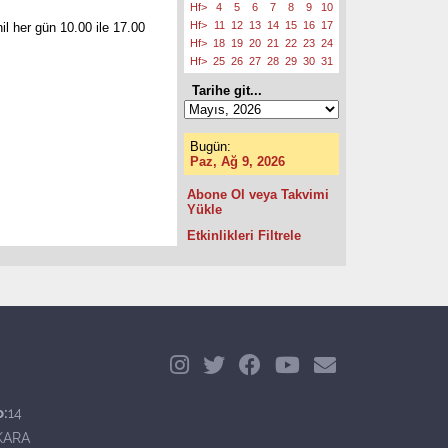
Hf>
4
5
6
7
8
9
10
Hf>
11
12
13
14
15
16
17
il her gün 10.00 ile 17.00
Hf>
18
19
20
21
22
23
24
Hf>
25
26
27
28
29
30
31
Tarihe git...
Bugün:
Paz, Ağ 9, 2026
Abone Ol veya Takvimi
Yükle
Etkinlikleri Filtrele
o:
14
KARA