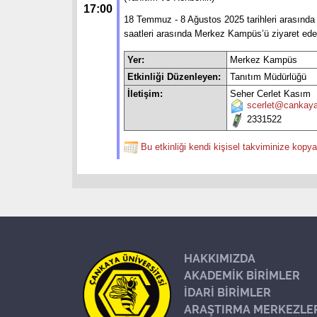
17:00
18 Temmuz - 8 Ağustos 2025 tarihleri arasında g
saatleri arasında Merkez Kampüs’ü ziyaret ede
Yer:
Merkez Kampüs
Etkinliği Düzenleyen:
Tanıtım Müdürlüğü
İletişim:
Seher Cerlet Kasım
scerlet@cankaya
2331522
Bu etkinliği kendi kişisel takviminize kopya
HAKKIMIZDA
AKADEMİK BİRİMLER
İDARİ BİRİMLER
ARAŞTIRMA MERKEZLE