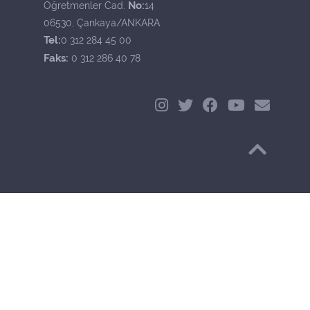
No:
Öğretmenler Cad.
14
06530, Çankaya/ANKARA
Tel:
0 312 284 45 00
Faks:
0 312 286 40 78
Başa Dön