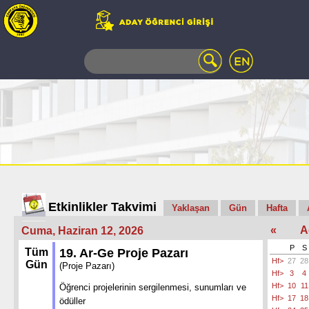
WEB
MAIL
TELEFON
REHBERİ
ÖĞRENCİ
BİLGİ
SİSTEMİ
AÇILAN
DERSLER
UZAKTAN
Etkinlikler Takvimi
Yaklaşan
Gün
Hafta
EĞİTİM
«
A
Cuma, Haziran 12, 2026
KAMPÜSTE
YAŞAM
P
S
Tüm
19. Ar-Ge Proje Pazarı
Hf>
27
28
KÜTÜPHANE
Gün
(Proje Pazarı)
Hf>
3
4
PORTALI
Hf>
10
11
Öğrenci projelerinin sergilenmesi, sunumları ve
ULAŞIM
Hf>
17
18
ödüller