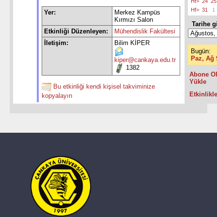
Hf>
24
25
Hf>
31
1
Yer:
Merkez Kampüs
Kırmızı Salon
Tarihe gi
Etkinliği Düzenleyen:
Mühendislik Fakültesi
İletişim:
Bilim KİPER
Bugün:
Paz, Ağ 
kiper@cankaya.edu.tr
1382
Abone Ol
Yükle
Bu etkinliği kendi kişisel takviminize
Etkinlikle
kopyalayın