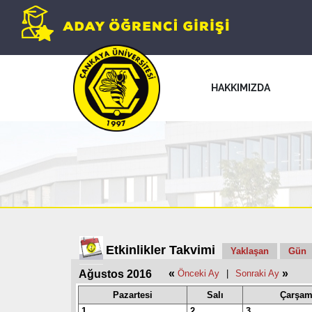
HAKKIMIZDA
Etkinlikler Takvimi
Yaklaşan
Gün
«
»
Ağustos 2016
Önceki Ay
|
Sonraki Ay
Pazartesi
Salı
Çarşam
1
2
3