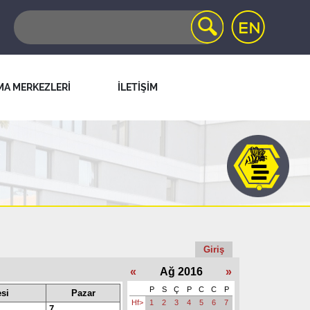
MA MERKEZLERİ
İLETİŞİM
Giriş
«
Ağ 2016
»
P
S
Ç
P
C
C
P
si
Pazar
Hf>
1
2
3
4
5
6
7
7