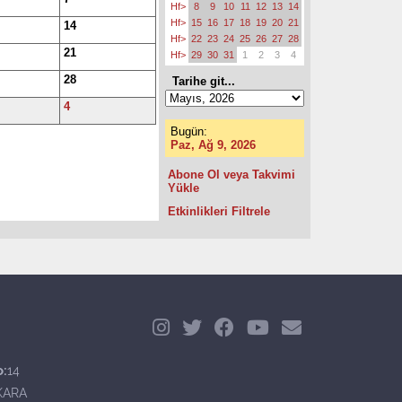
Hf>
8
9
10
11
12
13
14
Hf>
15
16
17
18
19
20
21
14
Hf>
22
23
24
25
26
27
28
21
Hf>
29
30
31
1
2
3
4
28
Tarihe git...
4
Bugün:
Paz, Ağ 9, 2026
Abone Ol veya Takvimi
Yükle
Etkinlikleri Filtrele
o:
14
KARA