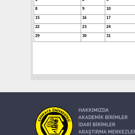
8
9
10
15
16
17
22
23
24
29
30
31
HAKKIMIZDA
AKADEMİK BİRİMLER
İDARİ BİRİMLER
ARAŞTIRMA MERKEZLE