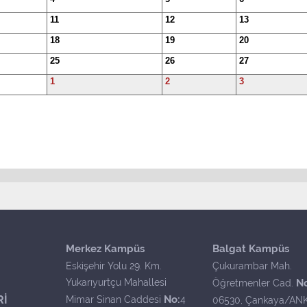
11
12
13
18
19
20
25
26
27
1
2
3
Merkez Kampüs
Balgat Kampüs
Eskişehir Yolu 29. Km.
Çukurambar Mah.
Yukarıyurtçu Mahallesi
N
Öğretmenler Cad.
Rİ
No:
Mimar Sinan Caddesi
4
06530, Çankaya/AN