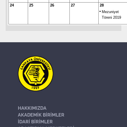
24
25
26
27
28
Mezuniyet
Töreni 2019
HAKKIMIZDA
AKADEMİK BİRİMLER
İDARİ BİRİMLER