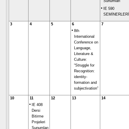
Sunumları
IE 590
SEMİNERLERİ
3
4
5
6
7
8th
International
Conference on
Language,
Literature &
Culture:
“Struggle for
Recognition:
identity-
formation and
subjectivation”
10
11
12
13
14
IE 408
Dersi
Bitirme
Projeleri
Sunumları