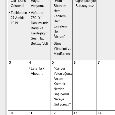
Ola" Dans
Hayat
"Hem
Öğrencileriyle
Gösterisi
Veriyoruz
Bâtınem
Buluşuyoruz
Hem
Tarihlerden
Vefatının
Zâhirem
27 Aralık
750. Yıl
Hem
1919
Dönümünde
Evvelem
Barış ve
Hem
Kardeşliğin
Âhirem"
Sesi Hacı
Bektaş Velî
Stres
Yönetimi ve
Mindfulness
3
4
5
6
7
Lets Talk
“Kariyer
About It
Yolculuğuna
Anlam
Katmak:
Nerden
Başlıyoruz,
Nereye
Gidiyoruz?”
10
11
12
13
14