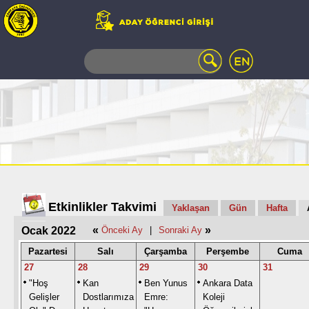
WEB
MAIL
TELEFON
REHBERİ
ÖĞRENCİ
BİLGİ
SİSTEMİ
AÇILAN
DERSLER
UZAKTAN
Etkinlikler Takvimi
Yaklaşan
Gün
Hafta
EĞİTİM
«
»
Ocak 2022
Önceki Ay
|
Sonraki Ay
KAMPÜSTE
YAŞAM
Pazartesi
Salı
Çarşamba
Perşembe
Cuma
KÜTÜPHANE
27
28
29
30
31
PORTALI
"Hoş
Kan
Ben Yunus
Ankara Data
ULAŞIM
Gelişler
Dostlarımıza
Emre:
Koleji