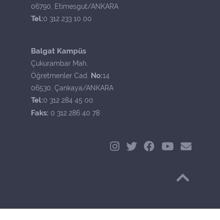
06790, Etimesgut/ANKARA
Tel:
0 312 233 10 00
Balgat Kampüs
Çukurambar Mah.
No:
Öğretmenler Cad.
14
06530, Çankaya/ANKARA
Tel:
0 312 284 45 00
Faks:
0 312 286 40 78
Başa Dön