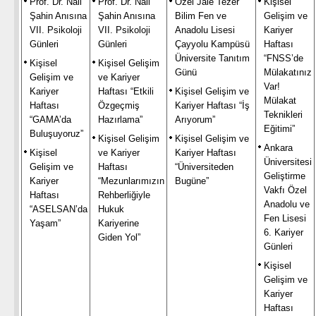
Prof. Dr. Nail
Prof. Dr. Nail
Özel Jale Tezer
Kişisel
Şahin Anısına
Şahin Anısına
Bilim Fen ve
Gelişim ve
VII. Psikoloji
VII. Psikoloji
Anadolu Lisesi
Kariyer
Günleri
Günleri
Çayyolu Kampüsü
Haftası
Üniversite Tanıtım
“FNSS’de
Kişisel
Kişisel Gelişim
Günü
Mülakatınız
Gelişim ve
ve Kariyer
Var!
Kariyer
Haftası “Etkili
Kişisel Gelişim ve
Mülakat
Haftası
Özgeçmiş
Kariyer Haftası “İş
Teknikleri
“GAMA’da
Hazırlama”
Arıyorum”
Eğitimi”
Buluşuyoruz”
Kişisel Gelişim
Kişisel Gelişim ve
Ankara
Kişisel
ve Kariyer
Kariyer Haftası
Üniversitesi
Gelişim ve
Haftası
“Üniversiteden
Geliştirme
Kariyer
“Mezunlarımızın
Bugüne”
Vakfı Özel
Haftası
Rehberliğiyle
Anadolu ve
“ASELSAN’da
Hukuk
Fen Lisesi
Yaşam”
Kariyerine
6. Kariyer
Giden Yol”
Günleri
Kişisel
Gelişim ve
Kariyer
Haftası