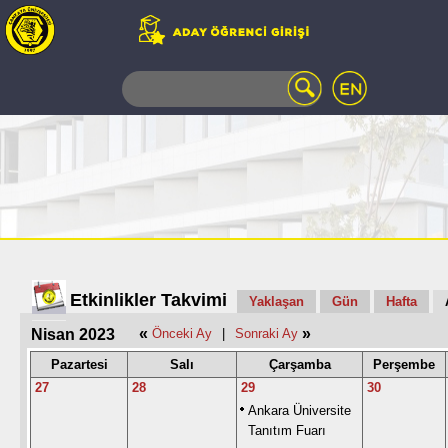
WEB
MAIL
TELEFON
REHBERİ
ÖĞRENCİ
BİLGİ
SİSTEMİ
AÇILAN
DERSLER
UZAKTAN
Etkinlikler Takvimi
Yaklaşan
Gün
Hafta
EĞİTİM
«
»
Nisan 2023
Önceki Ay
|
Sonraki Ay
KAMPÜSTE
YAŞAM
Pazartesi
Salı
Çarşamba
Perşembe
KÜTÜPHANE
27
28
29
30
PORTALI
Ankara Üniversite
ULAŞIM
Tanıtım Fuarı