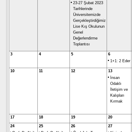
23-27 Şubat 2023
Tarihlerinde
Üniversitemizde
Gerçekleştirdiğimiz
Lise Kış Okulunun
Genel
Değerlendirme
Toplantısı
3
4
5
6
1+1: 2 Eder
10
11
12
13
İnsan
Odaklı
İletişim ve
Kalıpları
Kırmak
17
18
19
20
24
25
26
27