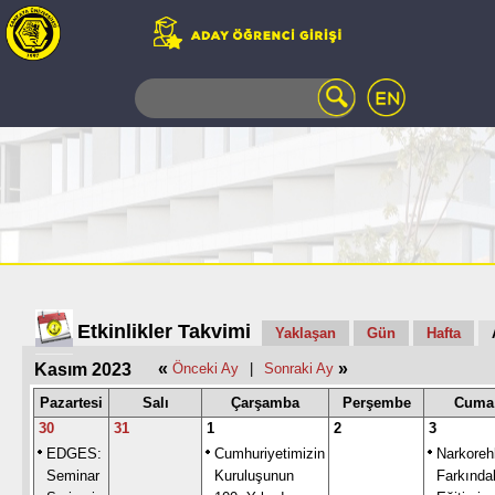
WEB
MAIL
TELEFON
REHBERİ
ÖĞRENCİ
BİLGİ
SİSTEMİ
AÇILAN
DERSLER
UZAKTAN
Etkinlikler Takvimi
Yaklaşan
Gün
Hafta
EĞİTİM
«
»
Kasım 2023
Önceki Ay
|
Sonraki Ay
KAMPÜSTE
YAŞAM
Pazartesi
Salı
Çarşamba
Perşembe
Cuma
KÜTÜPHANE
30
31
1
2
3
PORTALI
EDGES:
Cumhuriyetimizin
Narkoreh
ULAŞIM
Seminar
Kuruluşunun
Farkında