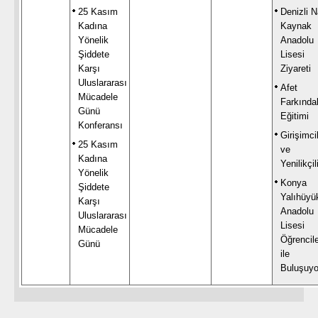
25 Kasım
Denizli N
Kadına
Kaynak
Yönelik
Anadolu
Şiddete
Lisesi
Karşı
Ziyareti
Uluslararası
Afet
Mücadele
Farkında
Günü
Eğitimi
Konferansı
Girişimci
25 Kasım
ve
Kadına
Yenilikçil
Yönelik
Konya
Şiddete
Yalıhüyü
Karşı
Anadolu
Uluslararası
Lisesi
Mücadele
Öğrencile
Günü
ile
Buluşuyo