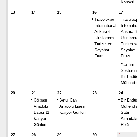
Konseri
13
14
15
16
17
Travelexpo
Travelex
International
Internati
Ankara 6.
Ankara 6
Uluslararası
Uluslarar
Turizm ve
Turizm v
Seyahat
Seyahat
Fuarı
Fuarı
Yazılım
Sektörün
Bir Endüs
Mühendis
20
21
22
23
24
Gölbaşı
Betül Can
Bir Endüs
Anadolu
Anadolu Lisesi
Mühendis
Lisesi 11.
Kariyer Günleri
Satın
Kariyer
Almadak
Günleri
Rolü
27
28
29
30
1