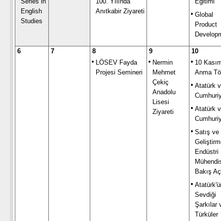
Series in
100. Yılında
Eğitimi
English
Anıtkabir Ziyareti
Global
Studies
Product
Develop
6
7
8
9
10
LÖSEV Fayda
Nermin
10 Kası
Projesi Semineri
Mehmet
Anma Tö
Çekiç
Atatürk 
Anadolu
Cumhuriy
Lisesi
Atatürk 
Ziyareti
Cumhuriy
Satış ve 
Geliştir
Endüstri
Mühendis
Bakış Aç
Atatürk'ü
Sevdiği
Şarkılar 
Türküler