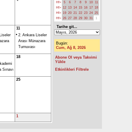
Hf>
5
6
7
8
9
10
11
Hf>
12
13
14
15
16
17
18
Hf>
19
20
21
22
23
24
25
Hf>
26
27
28
29
30
31
1
Tarihe git...
11
Liseler
2. Ankara Liseler
azara
Arası Münazara
Bugün:
Turnuvası
Cum, Ağ 8, 2026
18
Abone Ol veya Takvimi
Yükle
Akademi
 Sınavı
Etkinlikleri Filtrele
25
1