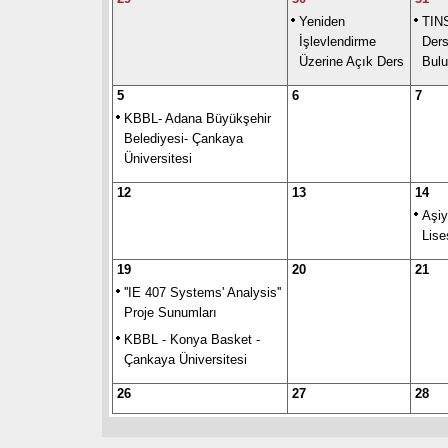
Yeniden
TIN
İşlevlendirme
Ders
Üzerine Açık Ders
Bul
5
6
7
KBBL- Adana Büyükşehir
Belediyesi- Çankaya
Üniversitesi
12
13
14
Aşiy
Lise
19
20
21
''IE 407 Systems' Analysis''
Proje Sunumları
KBBL - Konya Basket -
Çankaya Üniversitesi
26
27
28