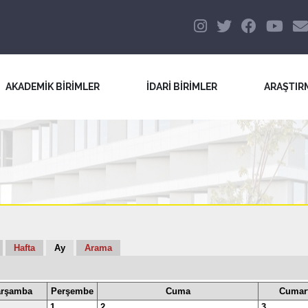
AKADEMİK BİRİMLER
İDARİ BİRİMLER
ARAŞTIR
Hafta
Ay
Arama
rşamba
Perşembe
Cuma
Cumart
1
2
3