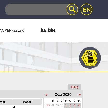
MA MERKEZLERİ
İLETİŞİM
Giriş
«
Oca 2026
»
P
S
Ç
P
C
C
P
esi
Pazar
Hf>
29
30
31
1
2
3
4
4