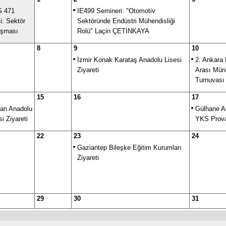
S 471
IE499 Semineri: "Otomotiv
i: Sektör
Sektöründe Endüstri Mühendisliği
uşması
Rolü" Laçin ÇETİNKAYA
8
9
10
İzmir Konak Karataş Anadolu Lisesi
2. Ankara 
Ziyareti
Arası Mün
Turnuvası
15
16
17
an Anadolu
Gülhane 
si Ziyareti
YKS Prova
22
23
24
Gaziantep Bileşke Eğitim Kurumları
Ziyareti
29
30
31