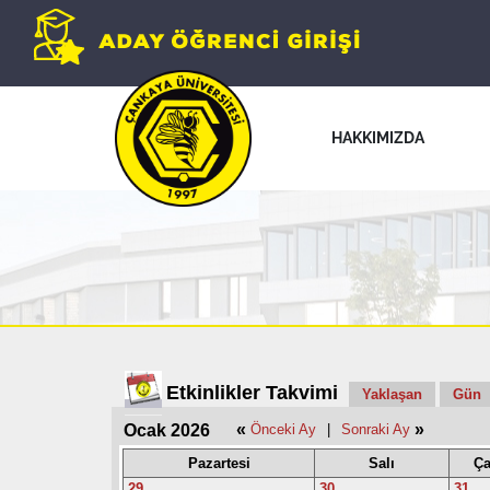
HAKKIMIZDA
Etkinlikler Takvimi
Yaklaşan
Gün
«
»
Ocak 2026
Önceki Ay
|
Sonraki Ay
Pazartesi
Salı
Ça
29
30
31