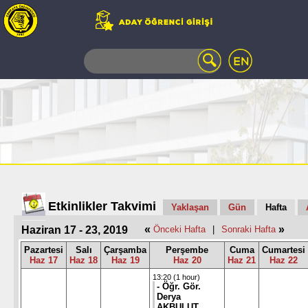
WEB
MAIL
TELEFON
REHBERİ
ÖĞRENCİ
BİLGİ
SİSTEMİ
AÇILAN
DERSLER
UZAKTAN
Etkinlikler Takvimi
Yaklaşan
Gün
Hafta
EĞİTİM
«
»
Haziran 17 - 23, 2019
Önceki Hafta
|
Sonraki Hafta
KAMPÜSTE
YAŞAM
Pazartesi
Salı
Çarşamba
Perşembe
Cuma
Cumartesi
Haz 17
Haz 18
Haz 19
Haz 20
Haz 21
Haz 22
KÜTÜPHANE
PORTALI
13:20 (1 hour)
- Öğr. Gör.
ULAŞIM
Derya
AKBULUT