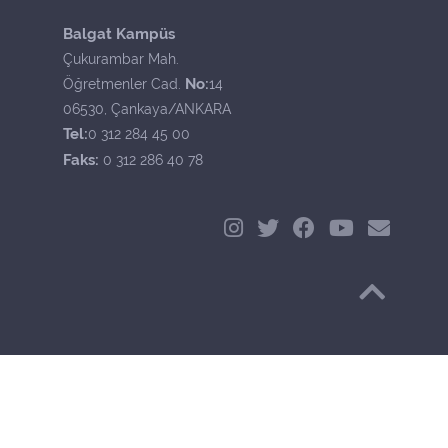
Balgat Kampüs
Çukurambar Mah.
No:
Öğretmenler Cad.
14
06530, Çankaya/ANKARA
Tel:
0 312 284 45 00
Faks:
0 312 286 40 78
Başa Dön