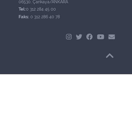
06530, Çankaya/ANKARA
Tel:
0 312 284 45 00
Faks:
0 312 286 40 78
Başa Dön