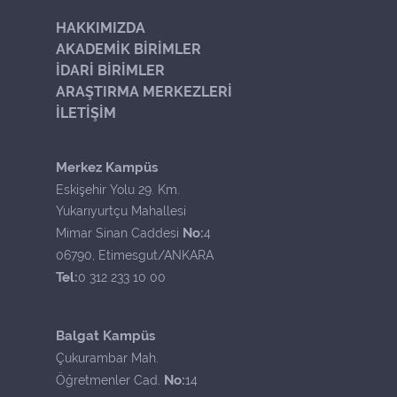
HAKKIMIZDA
AKADEMİK BİRİMLER
İDARİ BİRİMLER
ARAŞTIRMA MERKEZLERİ
İLETİŞİM
Merkez Kampüs
Eskişehir Yolu 29. Km.
Yukarıyurtçu Mahallesi
No:
Mimar Sinan Caddesi
4
06790, Etimesgut/ANKARA
Tel:
0 312 233 10 00
Balgat Kampüs
Çukurambar Mah.
No:
Öğretmenler Cad.
14