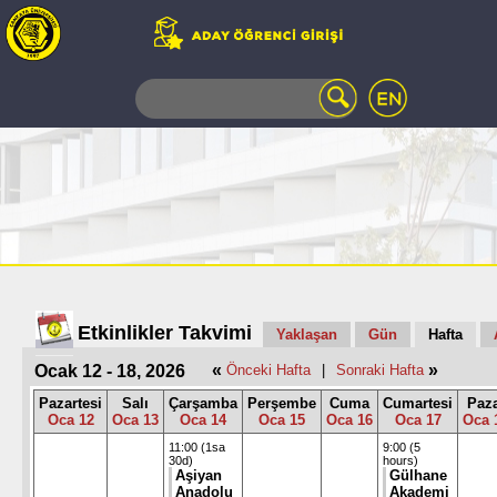
WEB
MAIL
TELEFON
REHBERİ
ÖĞRENCİ
BİLGİ
SİSTEMİ
AÇILAN
DERSLER
UZAKTAN
Etkinlikler Takvimi
Yaklaşan
Gün
Hafta
EĞİTİM
«
»
Ocak 12 - 18, 2026
Önceki Hafta
|
Sonraki Hafta
KAMPÜSTE
YAŞAM
Pazartesi
Salı
Çarşamba
Perşembe
Cuma
Cumartesi
Paz
Oca 12
Oca 13
Oca 14
Oca 15
Oca 16
Oca 17
Oca 
KÜTÜPHANE
PORTALI
11:00 (1sa
9:00 (5
30d)
hours)
ULAŞIM
Aşiyan
Gülhane
Anadolu
Akademi