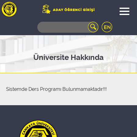
WEB
MAIL
TELEFON
REHBERİ
ÖĞRENCİ
Üniversite Hakkında
BİLGİ
SİSTEMİ
AÇILAN
DERSLER
UZAKTAN
Sistemde Ders Programı Bulunmamaktadır!!!
EĞİTİM
KAMPÜSTE
YAŞAM
KÜTÜPHANE
PORTALI
ULAŞIM