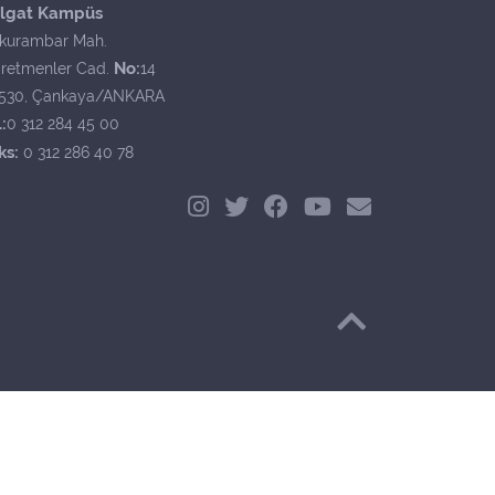
lgat Kampüs
kurambar Mah.
No:
retmenler Cad.
14
530, Çankaya/ANKARA
:
0 312 284 45 00
ks:
0 312 286 40 78