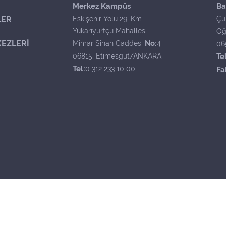
Merkez Kampüs
Ba
LER
Eskişehir Yolu 29. Km.
Çu
Yukarıyurtçu Mahallesi
Öğ
EZLERİ
No:
Mimar Sinan Caddesi
4
06
06815, Etimesgut/ANKARA
Tel
Tel:
0 312 233 10 00
Fa