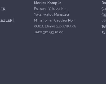
Merkez Kampüs
Ba
LER
Eskişehir Yolu 29. Km.
Çu
Yukarıyurtçu Mahallesi
Öğ
EZLERİ
No:
Mimar Sinan Caddesi
4
06
06815, Etimesgut/ANKARA
Tel
Tel:
0 312 233 10 00
Fa