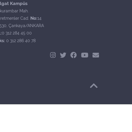
lgat Kampüs
kurambar Mah.
No:
retmenler Cad.
14
530, Çankaya/ANKARA
:
0 312 284 45 00
ks:
0 312 286 40 78