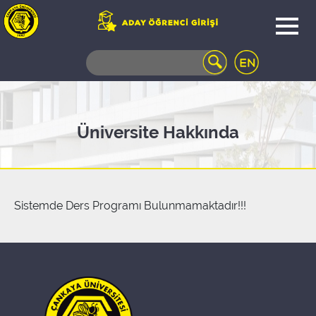
WEB
MAIL
TELEFON
REHBERİ
ÖĞRENCİ
Üniversite Hakkında
BİLGİ
SİSTEMİ
AÇILAN
DERSLER
UZAKTAN
Sistemde Ders Programı Bulunmamaktadır!!!
EĞİTİM
KAMPÜSTE
YAŞAM
KÜTÜPHANE
PORTALI
ULAŞIM