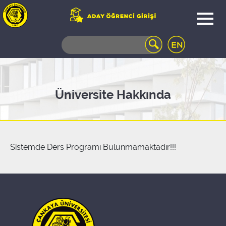
WEB
MAIL
TELEFON
REHBERİ
ÖĞRENCİ
Üniversite Hakkında
BİLGİ
SİSTEMİ
AÇILAN
DERSLER
UZAKTAN
Sistemde Ders Programı Bulunmamaktadır!!!
EĞİTİM
KAMPÜSTE
YAŞAM
KÜTÜPHANE
PORTALI
ULAŞIM