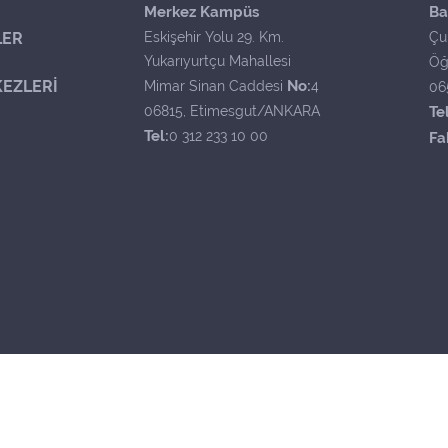
Merkez Kampüs
Ba
LER
Eskişehir Yolu 29. Km.
Çu
Yukarıyurtçu Mahallesi
Öğ
EZLERİ
No:
Mimar Sinan Caddesi
4
06
06815, Etimesgut/ANKARA
Tel
Tel:
0 312 233 10 00
Fa