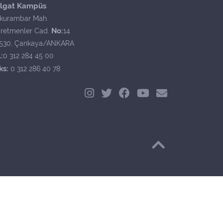
lgat Kampüs
kurambar Mah.
No:
retmenler Cad.
14
530, Çankaya/ANKARA
:
0 312 284 45 00
ks:
0 312 286 40 78