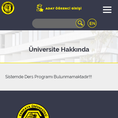
WEB
MAIL
TELEFON
REHBERİ
ÖĞRENCİ
Üniversite Hakkında
BİLGİ
SİSTEMİ
AÇILAN
DERSLER
UZAKTAN
Sistemde Ders Programı Bulunmamaktadır!!!
EĞİTİM
KAMPÜSTE
YAŞAM
KÜTÜPHANE
PORTALI
ULAŞIM