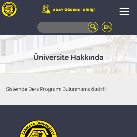
WEB
MAIL
TELEFON
REHBERİ
ÖĞRENCİ
Üniversite Hakkında
BİLGİ
SİSTEMİ
AÇILAN
DERSLER
UZAKTAN
Sistemde Ders Programı Bulunmamaktadır!!!
EĞİTİM
KAMPÜSTE
YAŞAM
KÜTÜPHANE
PORTALI
ULAŞIM