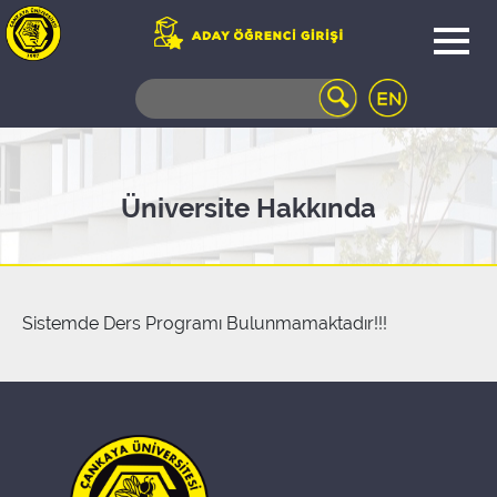
WEB
MAIL
TELEFON
REHBERİ
ÖĞRENCİ
Üniversite Hakkında
BİLGİ
SİSTEMİ
AÇILAN
DERSLER
UZAKTAN
Sistemde Ders Programı Bulunmamaktadır!!!
EĞİTİM
KAMPÜSTE
YAŞAM
KÜTÜPHANE
PORTALI
ULAŞIM