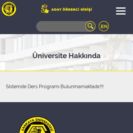
WEB
MAIL
TELEFON
REHBERİ
ÖĞRENCİ
Üniversite Hakkında
BİLGİ
SİSTEMİ
AÇILAN
DERSLER
UZAKTAN
Sistemde Ders Programı Bulunmamaktadır!!!
EĞİTİM
KAMPÜSTE
YAŞAM
KÜTÜPHANE
PORTALI
ULAŞIM