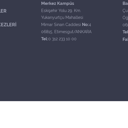
Merkez Kampüs
Ba
LER
Eskişehir Yolu 29. Km.
Çu
Yukarıyurtçu Mahallesi
Öğ
EZLERİ
No:
Mimar Sinan Caddesi
4
06
06815, Etimesgut/ANKARA
Tel
Tel:
0 312 233 10 00
Fa