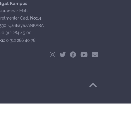
lgat Kampüs
kurambar Mah.
No:
retmenler Cad.
14
530, Çankaya/ANKARA
:
0 312 284 45 00
ks:
0 312 286 40 78