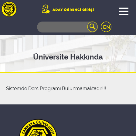
WEB
MAIL
TELEFON
REHBERİ
ÖĞRENCİ
Üniversite Hakkında
BİLGİ
SİSTEMİ
AÇILAN
DERSLER
UZAKTAN
Sistemde Ders Programı Bulunmamaktadır!!!
EĞİTİM
KAMPÜSTE
YAŞAM
KÜTÜPHANE
PORTALI
ULAŞIM