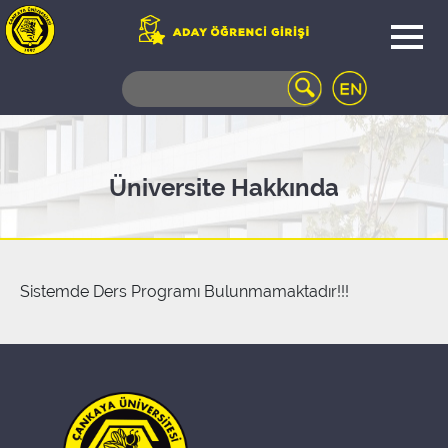
WEB
MAIL
TELEFON
REHBERİ
ÖĞRENCİ
Üniversite Hakkında
BİLGİ
SİSTEMİ
AÇILAN
DERSLER
UZAKTAN
Sistemde Ders Programı Bulunmamaktadır!!!
EĞİTİM
KAMPÜSTE
YAŞAM
KÜTÜPHANE
PORTALI
ULAŞIM