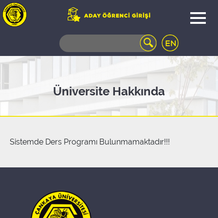
WEB
MAIL
TELEFON
REHBERİ
ÖĞRENCİ
Üniversite Hakkında
BİLGİ
SİSTEMİ
AÇILAN
DERSLER
UZAKTAN
Sistemde Ders Programı Bulunmamaktadır!!!
EĞİTİM
KAMPÜSTE
YAŞAM
KÜTÜPHANE
PORTALI
ULAŞIM