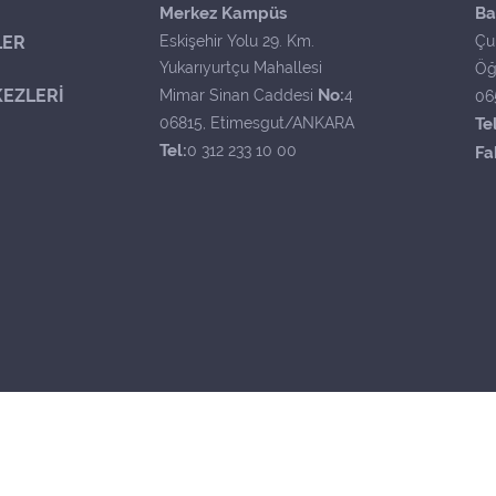
Merkez Kampüs
Ba
LER
Eskişehir Yolu 29. Km.
Çu
Yukarıyurtçu Mahallesi
Öğ
EZLERİ
No:
Mimar Sinan Caddesi
4
06
06815, Etimesgut/ANKARA
Tel
Tel:
0 312 233 10 00
Fa