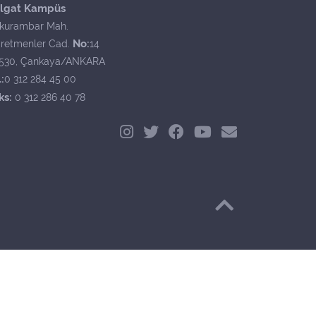
lgat Kampüs
kurambar Mah.
No:
retmenler Cad.
14
530, Çankaya/ANKARA
:
0 312 284 45 00
ks:
0 312 286 40 78