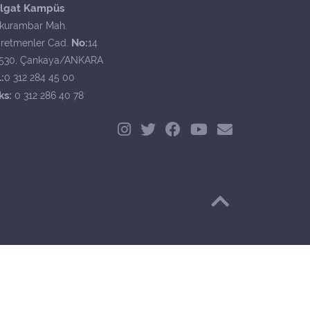
lgat Kampüs
kurambar Mah.
No:
retmenler Cad.
14
530, Çankaya/ANKARA
:
0 312 284 45 00
ks:
0 312 286 40 78