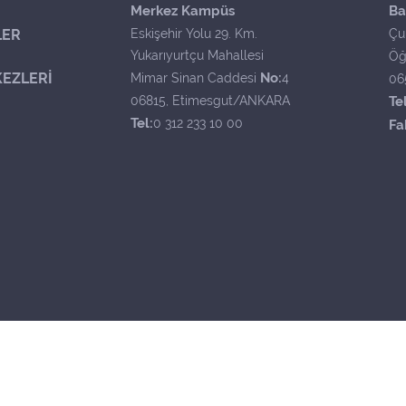
Merkez Kampüs
Ba
LER
Eskişehir Yolu 29. Km.
Çu
Yukarıyurtçu Mahallesi
Öğ
EZLERİ
No:
Mimar Sinan Caddesi
4
06
06815, Etimesgut/ANKARA
Tel
Tel:
0 312 233 10 00
Fa